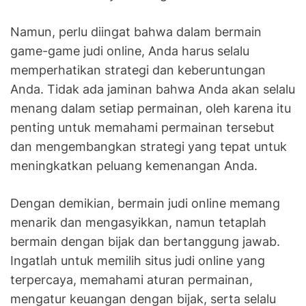
Namun, perlu diingat bahwa dalam bermain
game-game judi online, Anda harus selalu
memperhatikan strategi dan keberuntungan
Anda. Tidak ada jaminan bahwa Anda akan selalu
menang dalam setiap permainan, oleh karena itu
penting untuk memahami permainan tersebut
dan mengembangkan strategi yang tepat untuk
meningkatkan peluang kemenangan Anda.
Dengan demikian, bermain judi online memang
menarik dan mengasyikkan, namun tetaplah
bermain dengan bijak dan bertanggung jawab.
Ingatlah untuk memilih situs judi online yang
terpercaya, memahami aturan permainan,
mengatur keuangan dengan bijak, serta selalu