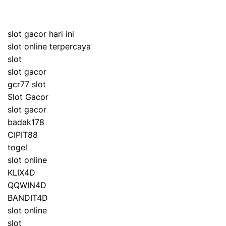
slot gacor hari ini
slot online terpercaya
slot
slot gacor
gcr77 slot
Slot Gacor
slot gacor
badak178
CIPIT88
togel
slot online
KLIX4D
QQWIN4D
BANDIT4D
slot online
slot