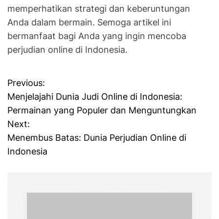
memperhatikan strategi dan keberuntungan
Anda dalam bermain. Semoga artikel ini
bermanfaat bagi Anda yang ingin mencoba
perjudian online di Indonesia.
Previous:
P
Menjelajahi Dunia Judi Online di Indonesia:
o
Permainan yang Populer dan Menguntungkan
Next:
s
Menembus Batas: Dunia Perjudian Online di
t
Indonesia
n
a
v