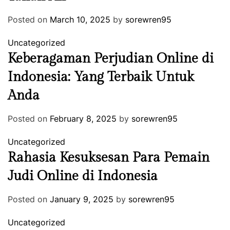
Posted on
March 10, 2025
by
sorewren95
Uncategorized
Keberagaman Perjudian Online di
Indonesia: Yang Terbaik Untuk
Anda
Posted on
February 8, 2025
by
sorewren95
Uncategorized
Rahasia Kesuksesan Para Pemain
Judi Online di Indonesia
Posted on
January 9, 2025
by
sorewren95
Uncategorized