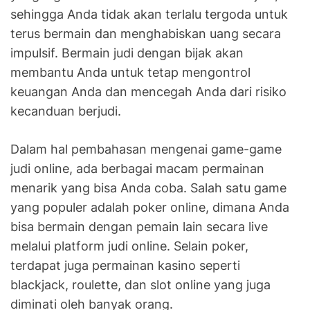
sehingga Anda tidak akan terlalu tergoda untuk
terus bermain dan menghabiskan uang secara
impulsif. Bermain judi dengan bijak akan
membantu Anda untuk tetap mengontrol
keuangan Anda dan mencegah Anda dari risiko
kecanduan berjudi.
Dalam hal pembahasan mengenai game-game
judi online, ada berbagai macam permainan
menarik yang bisa Anda coba. Salah satu game
yang populer adalah poker online, dimana Anda
bisa bermain dengan pemain lain secara live
melalui platform judi online. Selain poker,
terdapat juga permainan kasino seperti
blackjack, roulette, dan slot online yang juga
diminati oleh banyak orang.