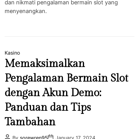
dan nikmati pengalaman bermain slot yang
menyenangkan.
Kasino
Memaksimalkan
Pengalaman Bermain Slot
dengan Akun Demo:
Panduan dan Tips
Tambahan
P
P
By
sorewren95
January 17, 2024