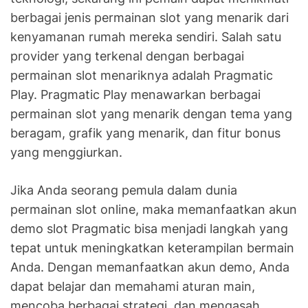
berbagai jenis permainan slot yang menarik dari
kenyamanan rumah mereka sendiri. Salah satu
provider yang terkenal dengan berbagai
permainan slot menariknya adalah Pragmatic
Play. Pragmatic Play menawarkan berbagai
permainan slot yang menarik dengan tema yang
beragam, grafik yang menarik, dan fitur bonus
yang menggiurkan.
Jika Anda seorang pemula dalam dunia
permainan slot online, maka memanfaatkan akun
demo slot Pragmatic bisa menjadi langkah yang
tepat untuk meningkatkan keterampilan bermain
Anda. Dengan memanfaatkan akun demo, Anda
dapat belajar dan memahami aturan main,
mencoba berbagai strategi, dan mengasah