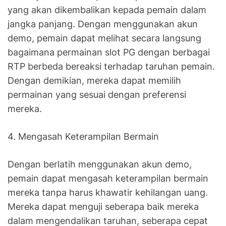
yang akan dikembalikan kepada pemain dalam
jangka panjang. Dengan menggunakan akun
demo, pemain dapat melihat secara langsung
bagaimana permainan slot PG dengan berbagai
RTP berbeda bereaksi terhadap taruhan pemain.
Dengan demikian, mereka dapat memilih
permainan yang sesuai dengan preferensi
mereka.
4. Mengasah Keterampilan Bermain
Dengan berlatih menggunakan akun demo,
pemain dapat mengasah keterampilan bermain
mereka tanpa harus khawatir kehilangan uang.
Mereka dapat menguji seberapa baik mereka
dalam mengendalikan taruhan, seberapa cepat