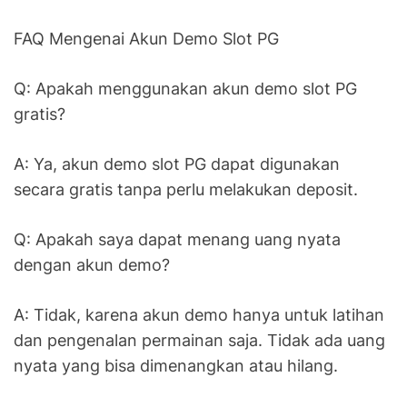
FAQ Mengenai Akun Demo Slot PG
Q: Apakah menggunakan akun demo slot PG
gratis?
A: Ya, akun demo slot PG dapat digunakan
secara gratis tanpa perlu melakukan deposit.
Q: Apakah saya dapat menang uang nyata
dengan akun demo?
A: Tidak, karena akun demo hanya untuk latihan
dan pengenalan permainan saja. Tidak ada uang
nyata yang bisa dimenangkan atau hilang.