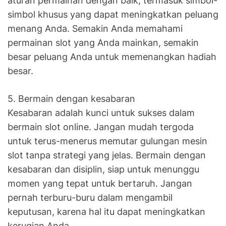
aturan permainan dengan baik, termasuk simbol-
simbol khusus yang dapat meningkatkan peluang
menang Anda. Semakin Anda memahami
permainan slot yang Anda mainkan, semakin
besar peluang Anda untuk memenangkan hadiah
besar.
5. Bermain dengan kesabaran
Kesabaran adalah kunci untuk sukses dalam
bermain slot online. Jangan mudah tergoda
untuk terus-menerus memutar gulungan mesin
slot tanpa strategi yang jelas. Bermain dengan
kesabaran dan disiplin, siap untuk menunggu
momen yang tepat untuk bertaruh. Jangan
pernah terburu-buru dalam mengambil
keputusan, karena hal itu dapat meningkatkan
kerugian Anda.