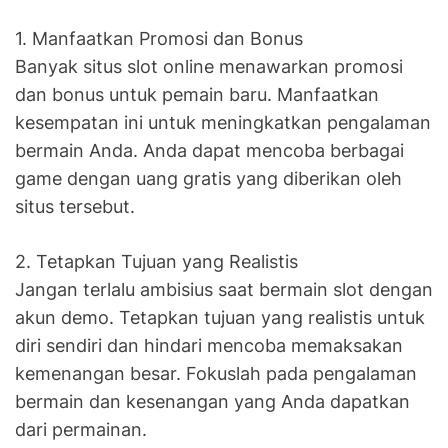
1. Manfaatkan Promosi dan Bonus
Banyak situs slot online menawarkan promosi
dan bonus untuk pemain baru. Manfaatkan
kesempatan ini untuk meningkatkan pengalaman
bermain Anda. Anda dapat mencoba berbagai
game dengan uang gratis yang diberikan oleh
situs tersebut.
2. Tetapkan Tujuan yang Realistis
Jangan terlalu ambisius saat bermain slot dengan
akun demo. Tetapkan tujuan yang realistis untuk
diri sendiri dan hindari mencoba memaksakan
kemenangan besar. Fokuslah pada pengalaman
bermain dan kesenangan yang Anda dapatkan
dari permainan.