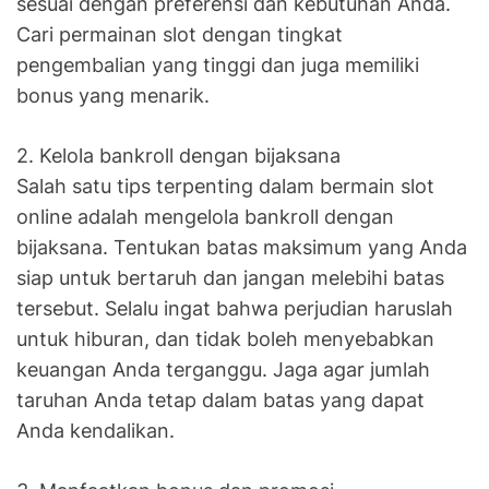
sesuai dengan preferensi dan kebutuhan Anda.
Cari permainan slot dengan tingkat
pengembalian yang tinggi dan juga memiliki
bonus yang menarik.
2. Kelola bankroll dengan bijaksana
Salah satu tips terpenting dalam bermain slot
online adalah mengelola bankroll dengan
bijaksana. Tentukan batas maksimum yang Anda
siap untuk bertaruh dan jangan melebihi batas
tersebut. Selalu ingat bahwa perjudian haruslah
untuk hiburan, dan tidak boleh menyebabkan
keuangan Anda terganggu. Jaga agar jumlah
taruhan Anda tetap dalam batas yang dapat
Anda kendalikan.