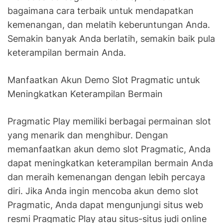
bagaimana cara terbaik untuk mendapatkan
kemenangan, dan melatih keberuntungan Anda.
Semakin banyak Anda berlatih, semakin baik pula
keterampilan bermain Anda.
Manfaatkan Akun Demo Slot Pragmatic untuk
Meningkatkan Keterampilan Bermain
Pragmatic Play memiliki berbagai permainan slot
yang menarik dan menghibur. Dengan
memanfaatkan akun demo slot Pragmatic, Anda
dapat meningkatkan keterampilan bermain Anda
dan meraih kemenangan dengan lebih percaya
diri. Jika Anda ingin mencoba akun demo slot
Pragmatic, Anda dapat mengunjungi situs web
resmi Pragmatic Play atau situs-situs judi online