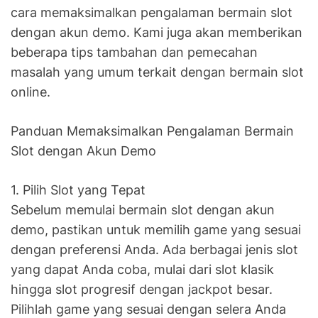
cara memaksimalkan pengalaman bermain slot
dengan akun demo. Kami juga akan memberikan
beberapa tips tambahan dan pemecahan
masalah yang umum terkait dengan bermain slot
online.
Panduan Memaksimalkan Pengalaman Bermain
Slot dengan Akun Demo
1. Pilih Slot yang Tepat
Sebelum memulai bermain slot dengan akun
demo, pastikan untuk memilih game yang sesuai
dengan preferensi Anda. Ada berbagai jenis slot
yang dapat Anda coba, mulai dari slot klasik
hingga slot progresif dengan jackpot besar.
Pilihlah game yang sesuai dengan selera Anda